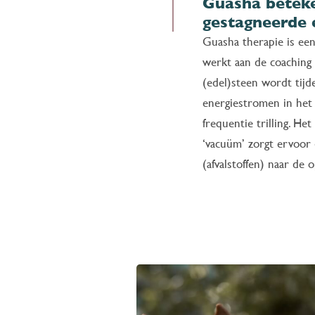
Guasha beteken
gestagneerde e
Guasha therapie is ee
werkt aan de coaching 
(edel)steen wordt tij
energiestromen in het 
frequentie trilling. H
‘vacuüm’ zorgt ervoor 
(afvalstoffen) naar de