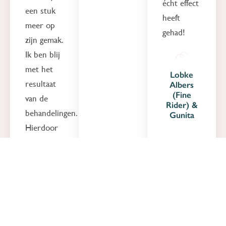
écht effect
een stuk
heeft
meer op
gehad!
zijn gemak.
Ik ben blij
met het
Lobke
resultaat
Albers
(Fine
van de
Rider) &
behandelingen.
Gunita
Hierdoor
zijn mijn
paard en
ik meer
naar elkaar
toegegroeid
en is er