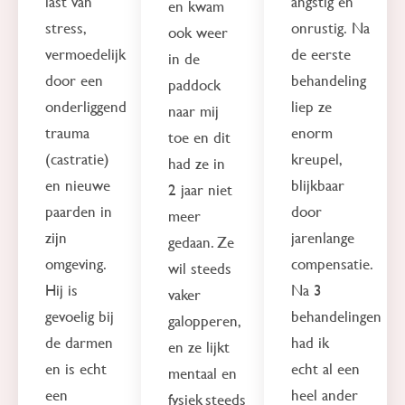
last van
angstig en
en kwam
stress,
onrustig. Na
ook weer
vermoedelijk
de eerste
in de
door een
behandeling
paddock
onderliggend
liep ze
naar mij
trauma
enorm
toe en dit
(castratie)
kreupel,
had ze in
en nieuwe
blijkbaar
2 jaar niet
paarden in
door
meer
zijn
jarenlange
gedaan. Ze
omgeving.
compensatie.
wil steeds
Hij is
Na 3
vaker
gevoelig bij
behandelingen
galopperen,
de darmen
had ik
en ze lijkt
en is echt
echt al een
mentaal en
een
heel ander
fysiek steeds