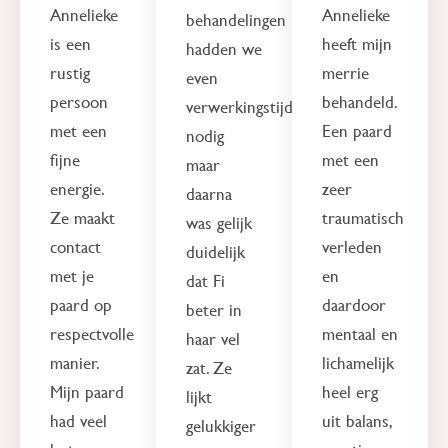
Annelieke
Annelieke
behandelingen
is een
heeft mijn
hadden we
rustig
merrie
even
persoon
behandeld.
verwerkingstijd
met een
Een paard
nodig
fijne
met een
maar
energie.
zeer
daarna
Ze maakt
traumatisch
was gelijk
contact
verleden
duidelijk
met je
en
dat Fi
paard op
daardoor
beter in
respectvolle
mentaal en
haar vel
manier.
lichamelijk
zat. Ze
Mijn paard
heel erg
lijkt
had veel
uit balans,
gelukkiger